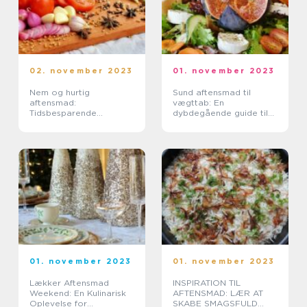
02. november 2023
01. november 2023
Nem og hurtig
Sund aftensmad til
aftensmad:
vægttab: En
Tidsbesparende
dybdegående guide til
løsninger til
sundhedsbevidste
eventyrrejsende og
eventyrrejsende og
backpackere
backpackere
01. november 2023
01. november 2023
Lækker Aftensmad
INSPIRATION TIL
Weekend: En Kulinarisk
AFTENSMAD: LÆR AT
Oplevelse for
SKABE SMAGSFULD