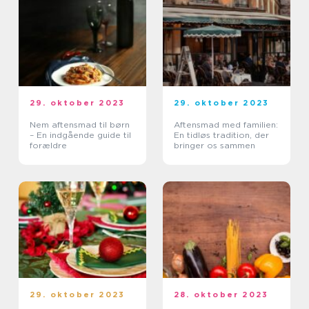
29. oktober 2023
29. oktober 2023
Nem aftensmad til børn
Aftensmad med familien:
– En indgående guide til
En tidløs tradition, der
forældre
bringer os sammen
29. oktober 2023
28. oktober 2023