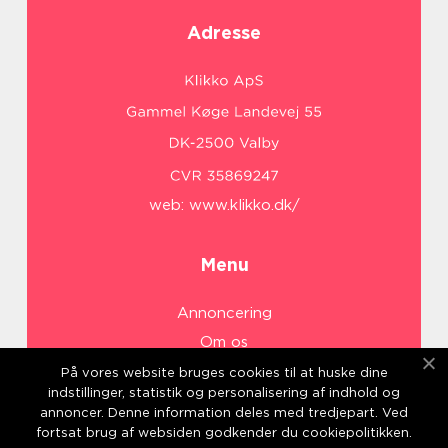
Adresse
web:
www.klikko.dk/
Menu
Annoncering
Om os
Cookies
På vores website bruges cookies til at huske dine
indstillinger, statistik og personalisering af indhold og
Kontakt os
annoncer. Denne information deles med tredjepart. Ved
Sitemap
fortsat brug af websiden godkender du cookiepolitikken.