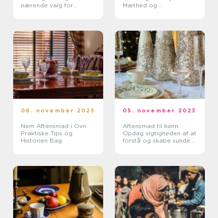
nærende valg for
Mæthed og
eventyrrejsende og
Tilfredsstillelse
backpackere
06. november 2023
05. november 2023
Nem Aftensmad i Ovn:
Aftensmad til børn:
Praktiske Tips og
Opdag vigtigheden af at
Historien Bag
forstå og skabe sunde
måltider