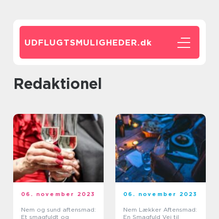
UDFLUGTSMULIGHEDER.
dk
redaktionel
06. november 2023
06. november 2023
Nem og sund aftensmad:
Nem Lækker Aftensmad:
Et smagfuldt og
En Smagfuld Vej til