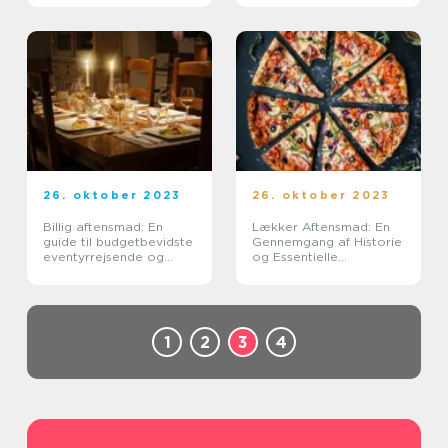
inspiration til deres
aftensmad
26. oktober 2023
26. oktober 2023
Billig aftensmad: En
Lækker Aftensmad: En
guide til budgetbevidste
Gennemgang af Historie
eventyrrejsende og
og Essentielle
backpackere
Informationer
1
2
3
4