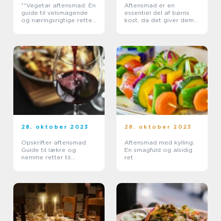
**Vegetar aftensmad: En
Aftensmad er en
guide til velsmagende
essentiel del af børns
og næringsrigtige retter
kost, da det giver dem
for eventyrrejsende og
energi og
backpackere**
næringsstoffer, de har
brug for at vokse og
udvikle sig
28. oktober 2023
28. oktober 2023
Opskrifter aftensmad:
Aftensmad med kylling:
Guide til lækre og
En smagfuld og alsidig
nemme retter til
ret
aftenmåltidet