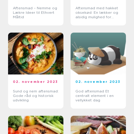
Aftensmad – Nemme og
Aftensmad med hakket
Lækre Ideer til Ethvert
oksekød: En lækker og
Måltid
alsidig mulighed for
eventyrrejsende og
backpackere
02. november 2023
02. november 2023
Sund og nem aftensmad:
God aftensmad Et
Gode råd og historisk
centralt element i en
udvikling
vellykket dag