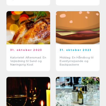
Eventyrrejsende og
MAD TIL DINE
Backpackere
EVENTYRREJSER
31. oktober 2023
31. oktober 2023
Kalorielet Aftensmad: En
Middag: En Håndbog til
Vejledning til Sund og
Eventyrrejsende og
Næringsrig Kost
Backpackere