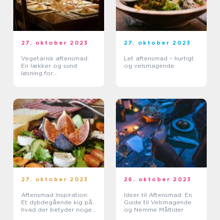
27. oktober 2023
27. oktober 2023
Vegetarisk aftensmad:
Let aftensmad – hurtigt
En lækker og sund
og velsmagende
løsning for
eventyrrejsende og
backpackere
27. oktober 2023
26. oktober 2023
Aftensmad Inspiration:
Ideer til Aftensmad: En
Et dybdegående kig på,
Guide til Velsmagende
hvad der betyder noget
og Nemme Måltider
for personer, der søger