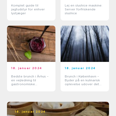
Komplet guide til
Lej en slushice maskine:
jagtudstyr for enhver
Server forfriskende
lystjæger
slushice
18. januar 2024
18. januar 2024
Bedste brunch i Århus –
Brunch i København –
en vejledning til
Byder på en kulinarisk
gastronomiske
oplevelse udover det
oplevelser
sædvanlige
18. januar 2024