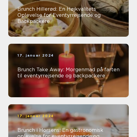
Brunch Hillerød: En Højkvalitets
Oplevelse for Eventyrrejsende og
Backpackere
17. januar 2024
Brunch Take Away: Morgenmad på farten
til eventyrrejsende og backpackere
17. januar 2024
Brunch i Horsens: En gastronomisk
oplevelse for eventyrrejsende og