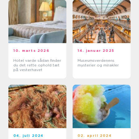
10. marts 2026
14. januar 2025
Hotel varde sådan finder
Museumsverdenens
du det rette ophold tæt
mysterier og mirakler
på vesterhavet
04. juli 2024
02. april 2024