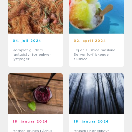
04. juli 2024
02. april 2024
Komplet guide til
Lej en slushice maskine:
jagtudstyr for enhver
Server forfriskende
lystjæger
slushice
18. januar 2024
18. januar 2024
Bedste brunch i Århus –
Brunch i København –