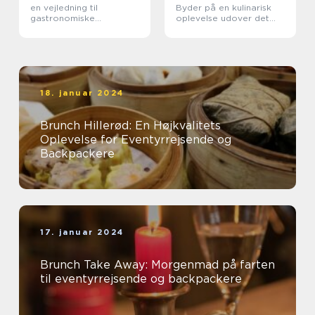
en vejledning til
Byder på en kulinarisk
gastronomiske
oplevelse udover det
oplevelser
sædvanlige
18. januar 2024
Brunch Hillerød: En Højkvalitets
Oplevelse for Eventyrrejsende og
Backpackere
17. januar 2024
Brunch Take Away: Morgenmad på farten
til eventyrrejsende og backpackere