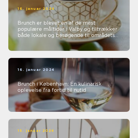
16. januar 2024
Brunch er blevet en af de mest
populære måltider i Valby og tiltrækker
både lokale og besøgende til områdets
mange charmerende caféer og
restauranter...
16. januar 2024
Brunch i København: En kulinarisk
oplevelse fra fortid til nutid
15. januar 2024