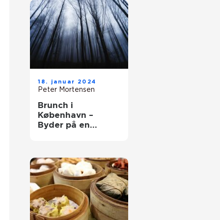
18. januar 2024
Peter Mortensen
Brunch i
København –
Byder på en
kulinarisk
oplevelse udover
det sædvanlige