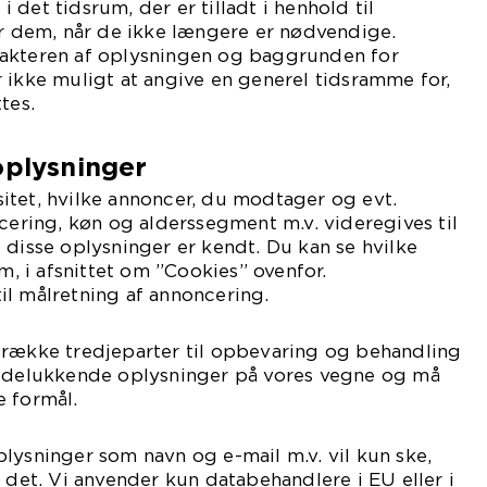
det tidsrum, der er tilladt i henhold til
er dem, når de ikke længere er nødvendige.
akteren af oplysningen og baggrunden for
 ikke muligt at angive en generel tidsramme for,
tes.
oplysninger
itet, hvilke annoncer, du modtager og evt.
acering, køn og alderssegment m.v. videregives til
 disse oplysninger er kendt. Du kan se hvilke
om, i afsnittet om ”Cookies” ovenfor.
il målretning af annoncering.
 række tredjeparter til opbevaring og behandling
 udelukkende oplysninger på vores vegne og må
e formål.
lysninger som navn og e-mail m.v. vil kun ske,
l det. Vi anvender kun databehandlere i EU eller i