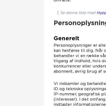
omfatte:
[
Se denne liste med
Hypp
Personoplysnin
Generelt
Personoplysninger er alle 
kan henføres til dig. Når
behandler vi en række såd
tilgang af indhold, hvis 
konkurrencer eller unders
abonnent, øvrig brug af s
Vi indsamler og behandler
ID og tekniske oplysninge
IP-nummer, geografisk pla
(interesser). I det omfang
indtaster informationern