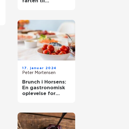
farten til
eventyrrejsende
og backpackere
17. januar 2024
Peter Mortensen
Brunch i Horsens:
En gastronomisk
oplevelse for
eventyrrejsende
og backpackere