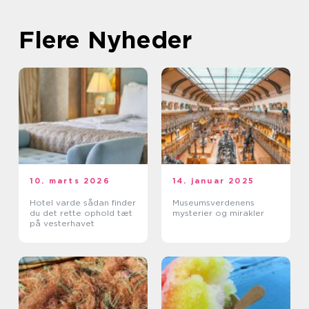
Flere Nyheder
10. marts 2026
14. januar 2025
Hotel varde sådan finder
Museumsverdenens
du det rette ophold tæt
mysterier og mirakler
på vesterhavet