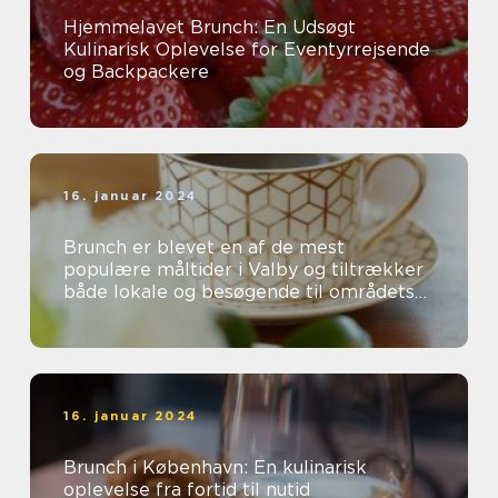
Hjemmelavet Brunch: En Udsøgt
Kulinarisk Oplevelse for Eventyrrejsende
og Backpackere
16. januar 2024
Brunch er blevet en af de mest
populære måltider i Valby og tiltrækker
både lokale og besøgende til områdets
mange charmerende caféer og
restauranter...
16. januar 2024
Brunch i København: En kulinarisk
oplevelse fra fortid til nutid