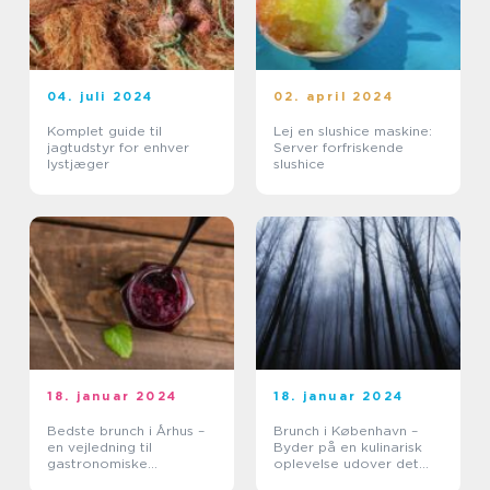
04. juli 2024
02. april 2024
Komplet guide til
Lej en slushice maskine:
jagtudstyr for enhver
Server forfriskende
lystjæger
slushice
18. januar 2024
18. januar 2024
Bedste brunch i Århus –
Brunch i København –
en vejledning til
Byder på en kulinarisk
gastronomiske
oplevelse udover det
oplevelser
sædvanlige