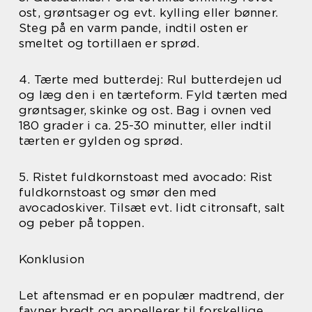
ost, grøntsager og evt. kylling eller bønner.
Steg på en varm pande, indtil osten er
smeltet og tortillaen er sprød.
4. Tærte med butterdej: Rul butterdejen ud
og læg den i en tærteform. Fyld tærten med
grøntsager, skinke og ost. Bag i ovnen ved
180 grader i ca. 25-30 minutter, eller indtil
tærten er gylden og sprød.
5. Ristet fuldkornstoast med avocado: Rist
fuldkornstoast og smør den med
avocadoskiver. Tilsæt evt. lidt citronsaft, salt
og peber på toppen.
Konklusion
Let aftensmad er en populær madtrend, der
favner bredt og appellerer til forskellige