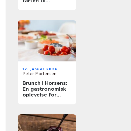
farten til
eventyrrejsende
og backpackere
17. januar 2024
Peter Mortensen
Brunch i Horsens:
En gastronomisk
oplevelse for
eventyrrejsende
og backpackere