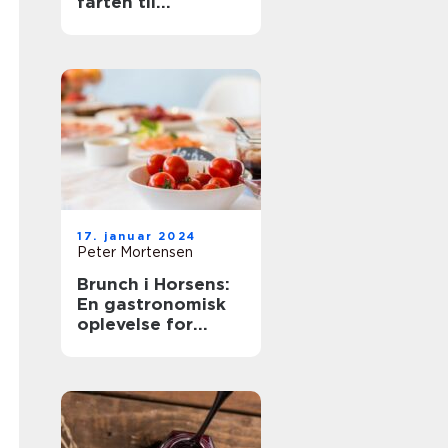
farten til
eventyrrejsende
og backpackere
17. januar 2024
Peter Mortensen
Brunch i Horsens:
En gastronomisk
oplevelse for
eventyrrejsende
og backpackere