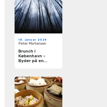
18. januar 2024
Peter Mortensen
Brunch i
København –
Byder på en
kulinarisk
oplevelse udover
det sædvanlige