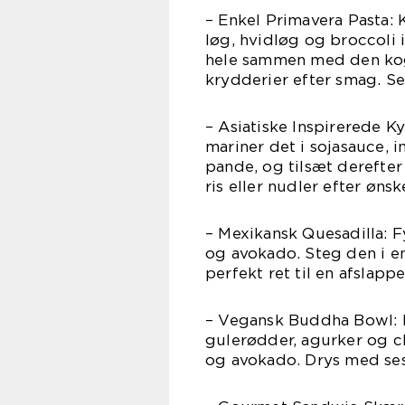
– Enkel Primavera Pasta: 
løg, hvidløg og broccoli i
hele sammen med den kogt
krydderier efter smag. Ser
– Asiatiske Inspirerede Ky
mariner det i sojasauce, 
pande, og tilsæt derefte
ris eller nudler efter ønsk
– Mexikansk Quesadilla: Fy
og avokado. Steg den i e
perfekt ret til en afslapp
– Vegansk Buddha Bowl: 
gulerødder, agurker og ch
og avokado. Drys med ses