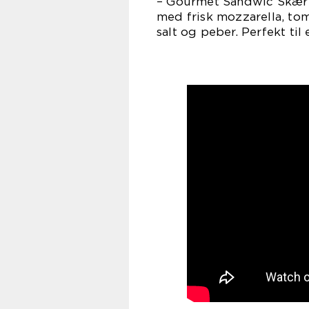
– Gourmet Sandwic Skær ci
med frisk mozzarella, tom
salt og peber. Perfekt til