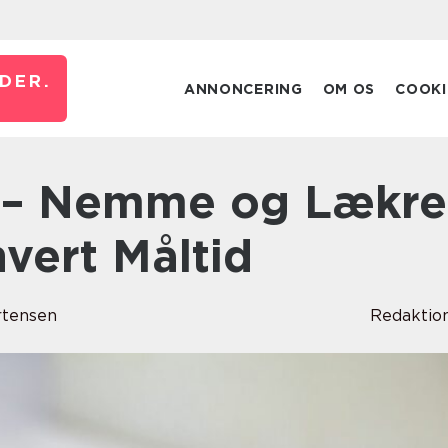
DER.
ANNONCERING
OM OS
COOKI
hvert Måltid
rtensen
Redaktio