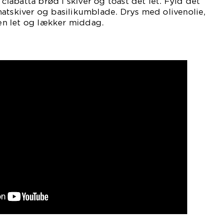
abatta brød i skiver og toast det let. Fyld det
atskiver og basilikumblade. Drys med olivenolie,
 en let og lækker middag.