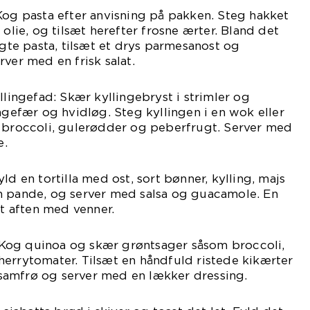
Kog pasta efter anvisning på pakken. Steg hakket
 olie, og tilsæt herefter frosne ærter. Bland det
e pasta, tilsæt et drys parmesanost og
ver med en frisk salat.
llingefad: Skær kyllingebryst i strimler og
ingefær og hvidløg. Steg kyllingen i en wok eller
r broccoli, gulerødder og peberfrugt. Server med
e.
ld en tortilla med ost, sort bønner, kylling, majs
n pande, og server med salsa og guacamole. En
et aften med venner.
Kog quinoa og skær grøntsager såsom broccoli,
errytomater. Tilsæt en håndfuld ristede kikærter
amfrø og server med en lækker dressing.