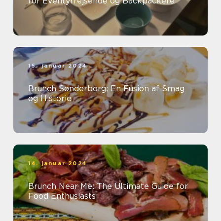
for Eventyrrejsende og Backpackere
15. januar 2024
Brunch Sønderborg: En Fusion af Smag
og Historie
14. januar 2024
Brunch Near Me: The Ultimate Guide for
Food Enthusiasts