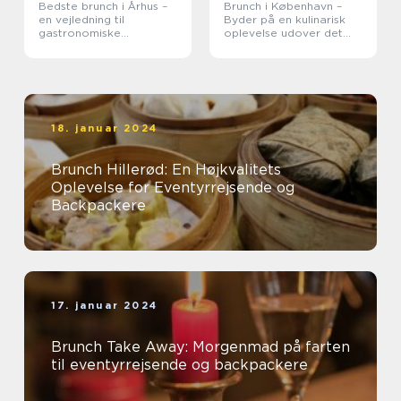
Bedste brunch i Århus –
Brunch i København –
en vejledning til
Byder på en kulinarisk
gastronomiske
oplevelse udover det
oplevelser
sædvanlige
18. januar 2024
Brunch Hillerød: En Højkvalitets
Oplevelse for Eventyrrejsende og
Backpackere
17. januar 2024
Brunch Take Away: Morgenmad på farten
til eventyrrejsende og backpackere