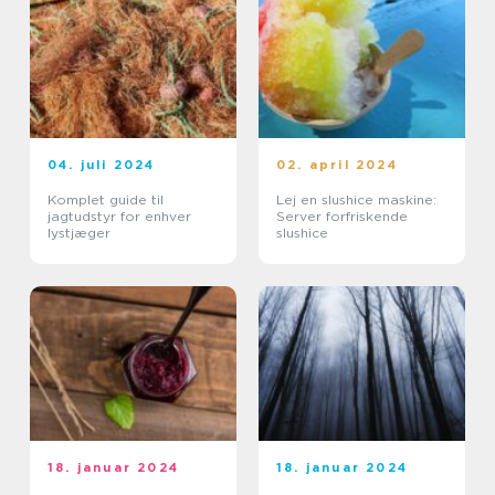
04. juli 2024
02. april 2024
Komplet guide til
Lej en slushice maskine:
jagtudstyr for enhver
Server forfriskende
lystjæger
slushice
18. januar 2024
18. januar 2024