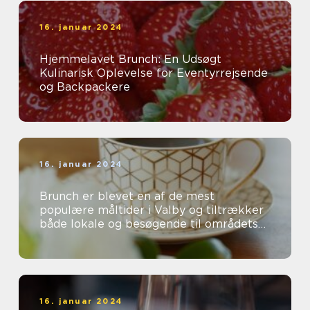
16. januar 2024
Hjemmelavet Brunch: En Udsøgt
Kulinarisk Oplevelse for Eventyrrejsende
og Backpackere
16. januar 2024
Brunch er blevet en af de mest
populære måltider i Valby og tiltrækker
både lokale og besøgende til områdets
mange charmerende caféer og
restauranter...
16. januar 2024