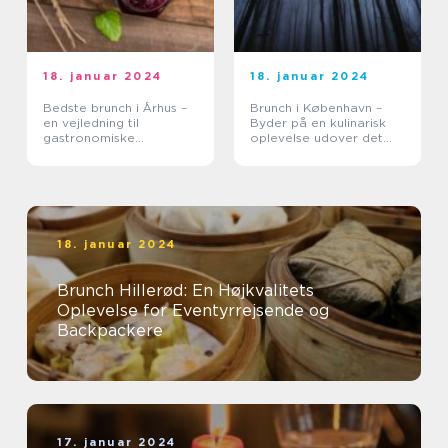
18. januar 2024
18. januar 2024
Bedste brunch i Århus –
Brunch i København –
en vejledning til
Byder på en kulinarisk
gastronomiske
oplevelse udover det
oplevelser
sædvanlige
18. januar 2024
Brunch Hillerød: En Højkvalitets
Oplevelse for Eventyrrejsende og
Backpackere
17. januar 2024