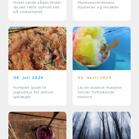
Hotel varde sådan finder
Museumsverdenens
du det rette ophold tæt
mysterier og mirakler
på vesterhavet
04. juli 2024
02. april 2024
Komplet guide til
Lej en slushice maskine:
jagtudstyr for enhver
Server forfriskende
lystjæger
slushice