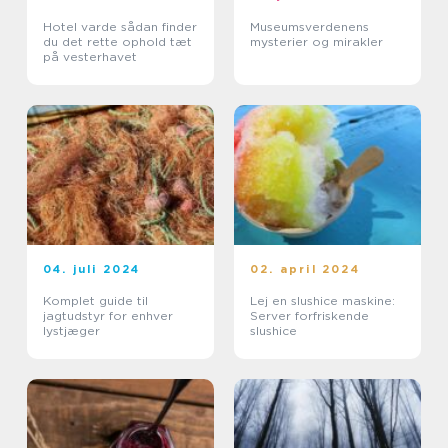
Hotel varde sådan finder
Museumsverdenens
du det rette ophold tæt
mysterier og mirakler
på vesterhavet
04. juli 2024
02. april 2024
Komplet guide til
Lej en slushice maskine:
jagtudstyr for enhver
Server forfriskende
lystjæger
slushice