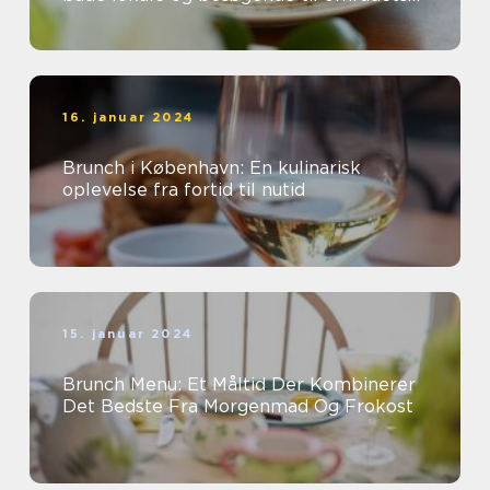
mange charmerende caféer og
restauranter...
16. januar 2024
Brunch i København: En kulinarisk
oplevelse fra fortid til nutid
15. januar 2024
Brunch Menu: Et Måltid Der Kombinerer
Det Bedste Fra Morgenmad Og Frokost