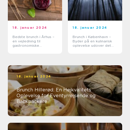
18. januar 2024
18. januar 2024
Bedste brunch i Århus –
Brunch i København –
en vejledning til
Byder på en kulinarisk
gastronomiske
oplevelse udover det
oplevelser
sædvanlige
18. januar 2024
Brunch Hillerød: En Højkvalitets
Oplevelse for Eventyrrejsende og
Backpackere