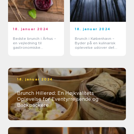
18. januar 2024
18. januar 2024
Bedste brunch i Århus –
Brunch i København –
en vejledning til
Byder på en kulinarisk
gastronomiske
oplevelse udover det
oplevelser
sædvanlige
18. januar 2024
Brunch Hillerød: En Højkvalitets
Oplevelse for Eventyrrejsende og
Backpackere