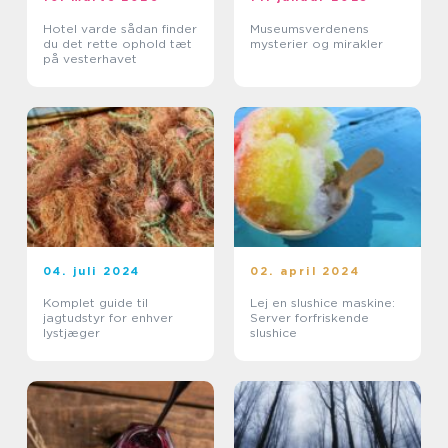
Hotel varde sådan finder
Museumsverdenens
du det rette ophold tæt
mysterier og mirakler
på vesterhavet
04. juli 2024
02. april 2024
Komplet guide til
Lej en slushice maskine:
jagtudstyr for enhver
Server forfriskende
lystjæger
slushice