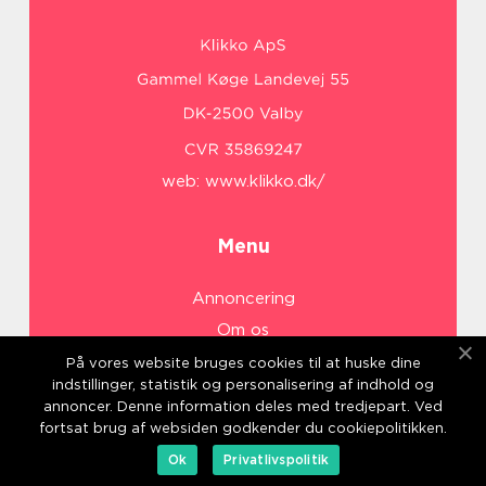
web:
www.klikko.dk/
Menu
Annoncering
Om os
Cookies
På vores website bruges cookies til at huske dine
indstillinger, statistik og personalisering af indhold og
Kontakt os
annoncer. Denne information deles med tredjepart. Ved
Sitemap
fortsat brug af websiden godkender du cookiepolitikken.
Ok
Privatlivspolitik