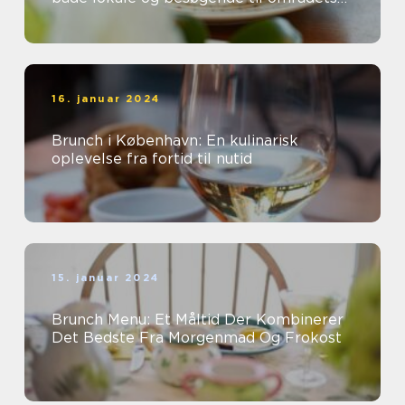
mange charmerende caféer og
restauranter...
16. januar 2024
Brunch i København: En kulinarisk
oplevelse fra fortid til nutid
15. januar 2024
Brunch Menu: Et Måltid Der Kombinerer
Det Bedste Fra Morgenmad Og Frokost