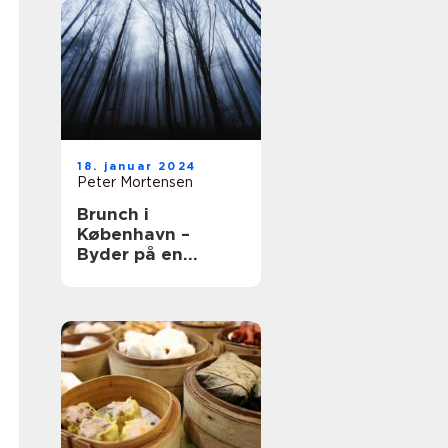
18. januar 2024
Peter Mortensen
Brunch i
København –
Byder på en
kulinarisk
oplevelse udover
det sædvanlige