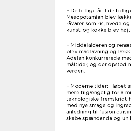
– De tidlige år: I de tidl
Mesopotamien blev lækker
råvarer som ris, hvede og
kunst, og kokke blev høj
– Middelalderen og renæs
blev madlavning og lække
Adelen konkurrerede med
måltider, og der opstod 
verden.
– Moderne tider: I løbet 
mere tilgængelig for alm
teknologiske fremskridt 
med nye smage og ingredi
anledning til fusion cuisi
skabe spændende og unik