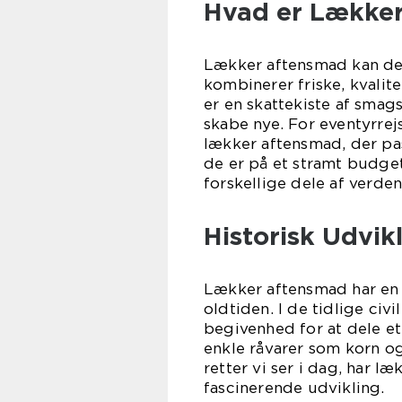
Hvad er Lække
Lækker aftensmad kan def
kombinerer friske, kvali
er en skattekiste af smag
skabe nye. For eventyrre
lækker aftensmad, der pa
de er på et stramt budget
forskellige dele af verden
Historisk Udvi
Lækker aftensmad har en l
oldtiden. I de tidlige civ
begivenhed for at dele e
enkle råvarer som korn o
retter vi ser i dag, har 
fascinerende udvikling.