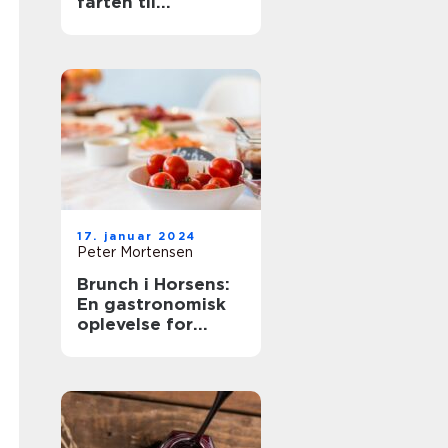
farten til
eventyrrejsende
og backpackere
17. januar 2024
Peter Mortensen
Brunch i Horsens:
En gastronomisk
oplevelse for
eventyrrejsende
og backpackere