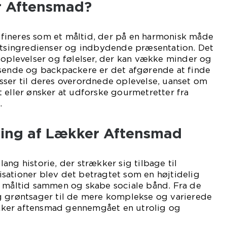
r Aftensmad?
ineres som et måltid, der på en harmonisk måde
tetsingredienser og indbydende præsentation. Det
soplevelser og følelser, der kan vække minder og
jsende og backpackere er det afgørende at finde
sser til deres overordnede oplevelse, uanset om
 eller ønsker at udforske gourmetretter fra
.
kling af Lækker Aftensmad
ang historie, der strækker sig tilbage til
ilisationer blev det betragtet som en højtidelig
t måltid sammen og skabe sociale bånd. Fra de
g grøntsager til de mere komplekse og varierede
lækker aftensmad gennemgået en utrolig og