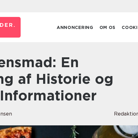
DER.
ANNONCERING
OM OS
COOKI
 af Historie og
 Informationer
ensen
Redaktio