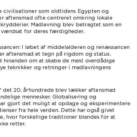
ige civilisationer som oldtidens Egypten og
 aftensmad ofte centreret omkring lokale
 krydderier. Madlavning blev betragtet som en
t værdsat for deres færdigheder.
sancen: I løbet af middelalderen og renæssancen
r aftensmad et tegn på rigdom og status.
 hinanden om at skabe de mest overdådige
nye teknikker og retninger i madlavningens
af det 20. århundrede blev lækker aftensmad
indelige mennesker. Globalisering og
har gjort det muligt at opdage og eksperimentere
enser fra hele verden. Dette har også givet
ne, hvor forskellige traditioner blandes for at
ke retter.