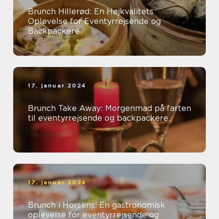
Brunch Hillerød: En Højkvalitets
Oplevelse for Eventyrrejsende og
Backpackere
17. januar 2024
Brunch Take Away: Morgenmad på farten
til eventyrrejsende og backpackere
17. januar 2024
Brunch i Horsens: En gastronomisk
oplevelse for eventyrrejsende og