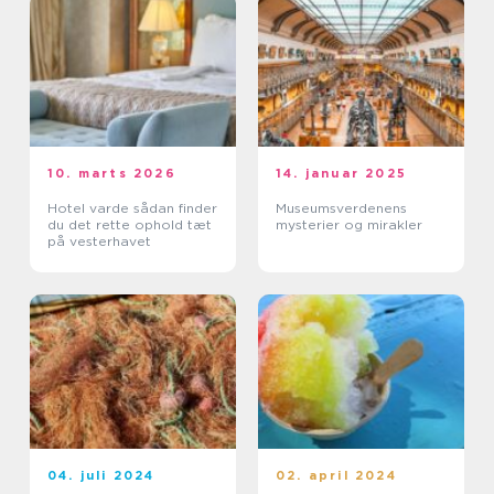
10. marts 2026
14. januar 2025
Hotel varde sådan finder
Museumsverdenens
du det rette ophold tæt
mysterier og mirakler
på vesterhavet
04. juli 2024
02. april 2024