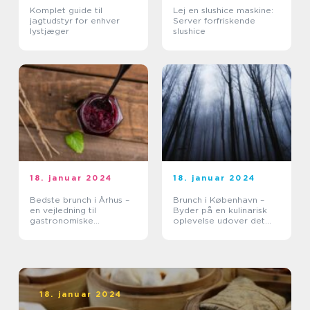
Komplet guide til
Lej en slushice maskine:
jagtudstyr for enhver
Server forfriskende
lystjæger
slushice
18. januar 2024
18. januar 2024
Bedste brunch i Århus –
Brunch i København –
en vejledning til
Byder på en kulinarisk
gastronomiske
oplevelse udover det
oplevelser
sædvanlige
18. januar 2024