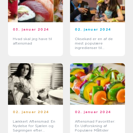
03. januar 2024
02. januar 2024
Hvad skal jeg have til
Oksekød er en af de
aftensmad
mest populære
ingredienser til
aftensmad verden over
02. januar 2024
02. januar 2024
Lækkert Aftensmad: En
Aftensmad Favoritter:
Nydelse for Sjælen og
En Udforskning af
Søgningen efter
Populære Måltider