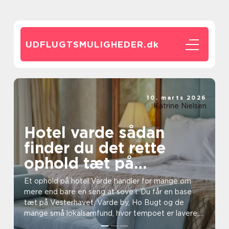
UDFLUGTSMULIGHEDER.
dk
10. marts 2026
Katrine Nielsen
Hotel varde sådan
finder du det rette
ophold tæt på
vesterhavet
Et ophold på hotel Varde handler for mange om
mere end bare en seng at sove i. Du får en base
tæt på Vesterhavet, Varde by, Ho Bugt og de
mange små lokalsamfund, hvor tempoet er lavere,
og naturen fyl...