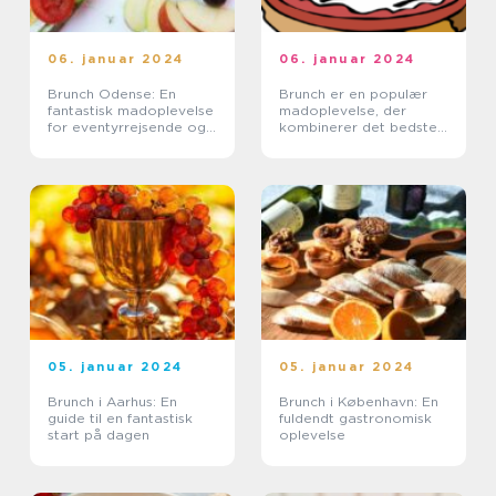
06. januar 2024
06. januar 2024
Brunch Odense: En
Brunch er en populær
fantastisk madoplevelse
madoplevelse, der
for eventyrrejsende og
kombinerer det bedste
backpackere
fra morgenmad og
frokost
05. januar 2024
05. januar 2024
Brunch i Aarhus: En
Brunch i København: En
guide til en fantastisk
fuldendt gastronomisk
start på dagen
oplevelse