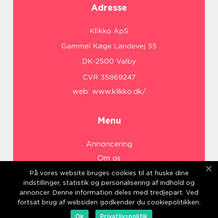
Adresse
web:
www.klikko.dk/
Menu
Annoncering
Om os
Cookies
På vores website bruges cookies til at huske dine
indstillinger, statistik og personalisering af indhold og
Kontakt os
annoncer. Denne information deles med tredjepart. Ved
Sitemap
fortsat brug af websiden godkender du cookiepolitikken.
Ok
Privatlivspolitik