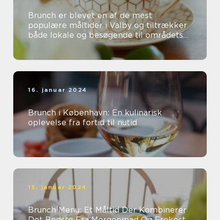
Brunch er blevet en af de mest
populære måltider i Valby og tiltrækker
både lokale og besøgende til områdets
mange charmerende caféer og
restauranter...
16. januar 2024
Brunch i København: En kulinarisk
oplevelse fra fortid til nutid
15. januar 2024
Brunch Menu: Et Måltid Der Kombinerer
Det Bedste Fra Morgenmad Og Frokost