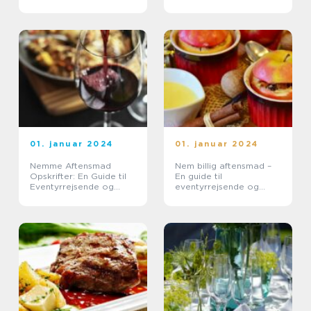
Kulinarisk Perfektion
01. januar 2024
01. januar 2024
Nemme Aftensmad
Nem billig aftensmad –
Opskrifter: En Guide til
En guide til
Eventyrrejsende og
eventyrrejsende og
Backpackere
backpackere