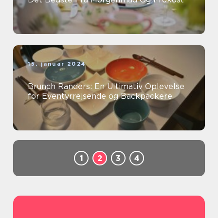
15. januar 2024
Brunch Randers: En Ultimativ Oplevelse
for Eventyrrejsende og Backpackere
1
2
3
4