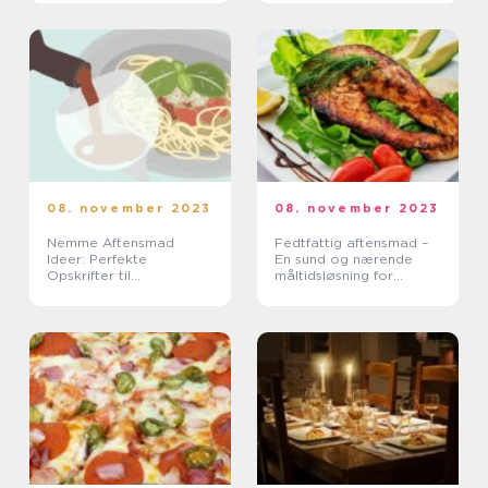
Backpackere
08. november 2023
08. november 2023
Nemme Aftensmad
Fedtfattig aftensmad –
Ideer: Perfekte
En sund og nærende
Opskrifter til
måltidsløsning for
Eventyrrejsende og
eventyrrejsende og
Backpackere
backpackere