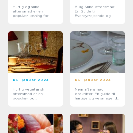
Hurtig og sund
Billig Sund Aftensmad:
aftensmad er en
En Guide til
populær løsning for
Eventyrrejsende og
mange mennesker, der
Backpackere
ønsker at leve en sund
livsstil uden at bruge for
meget tid i køkkenet
03. januar 2024
03. januar 2024
Hurtig vegetarisk
Nem aftensmad
aftensmad er en
opskrifter: En guide til
populær og
hurtige og velsmagende
velsmagende måde at
måltider
tilfredsstille både sulten
og sundheden i en travl
hverdag