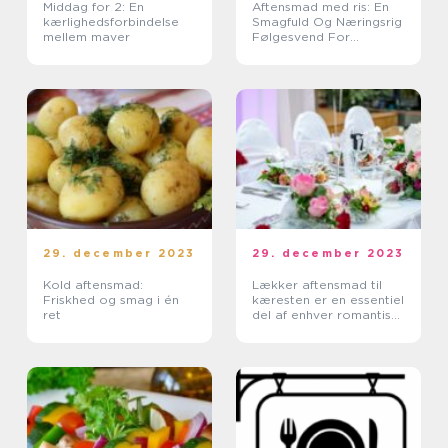
Middag for 2: En
Aftensmad med ris: En
kærlighedsforbindelse
Smagfuld Og Næringsrig
mellem maver
Følgesvend For
Eventyrrejsende Og
Backpackere
29. december 2023
29. december 2023
Kold aftensmad:
Lækker aftensmad til
Friskhed og smag i én
kæresten er en essentiel
ret
del af enhver romantisk
aften derhjemme