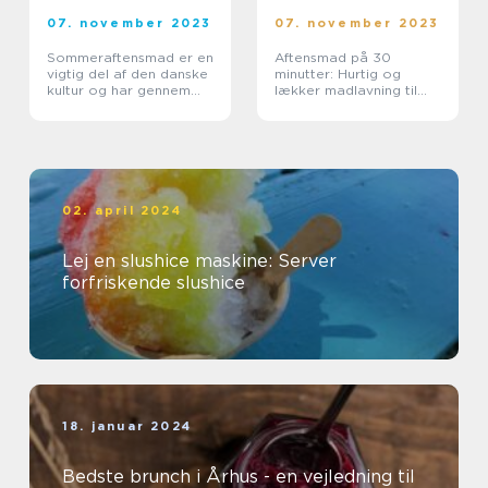
07. november 2023
07. november 2023
Sommeraftensmad er en
Aftensmad på 30
vigtig del af den danske
minutter: Hurtig og
kultur og har gennem
lækker madlavning til
årene udviklet sig til at
eventyrrejsende
være en favorit blandt
eventyrrejsende og
backpackere
02. april 2024
Lej en slushice maskine: Server
forfriskende slushice
18. januar 2024
Bedste brunch i Århus - en vejledning til