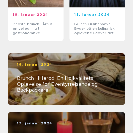
18. januar 2024
18. januar 2024
Bedste brunch i Århus –
Brunch i København –
en vejledning til
Byder på en kulinarisk
gastronomiske
oplevelse udover det
oplevelser
sædvanlige
18. januar 2024
Brunch Hillerød: En Højkvalitets
Oplevelse for Eventyrrejsende og
Backpackere
17. januar 2024