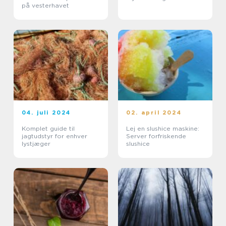
på vesterhavet
04. juli 2024
02. april 2024
Komplet guide til
Lej en slushice maskine:
jagtudstyr for enhver
Server forfriskende
lystjæger
slushice