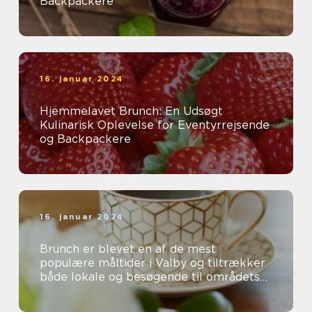
Backpackere
16. januar 2024
Hjemmelavet Brunch: En Udsøgt
Kulinarisk Oplevelse for Eventyrrejsende
og Backpackere
16. januar 2024
Brunch er blevet en af de mest
populære måltider i Valby og tiltrækker
både lokale og besøgende til områdets
mange charmerende caféer og
restauranter...