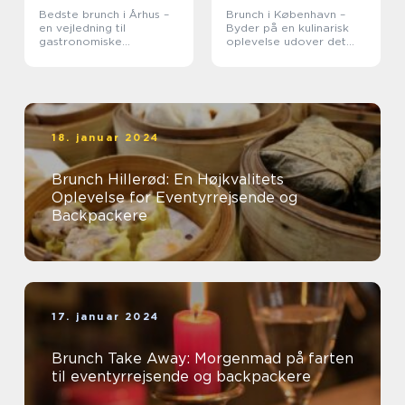
Bedste brunch i Århus –
Brunch i København –
en vejledning til
Byder på en kulinarisk
gastronomiske
oplevelse udover det
oplevelser
sædvanlige
18. januar 2024
Brunch Hillerød: En Højkvalitets
Oplevelse for Eventyrrejsende og
Backpackere
17. januar 2024
Brunch Take Away: Morgenmad på farten
til eventyrrejsende og backpackere