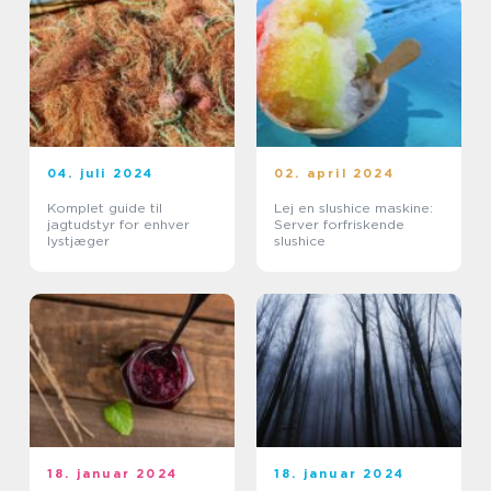
04. juli 2024
02. april 2024
Komplet guide til
Lej en slushice maskine:
jagtudstyr for enhver
Server forfriskende
lystjæger
slushice
18. januar 2024
18. januar 2024