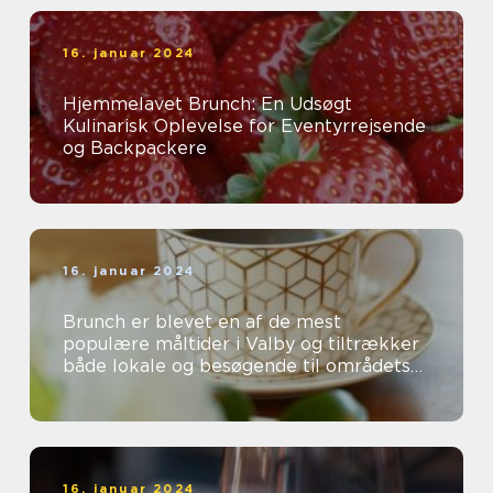
16. januar 2024
Hjemmelavet Brunch: En Udsøgt
Kulinarisk Oplevelse for Eventyrrejsende
og Backpackere
16. januar 2024
Brunch er blevet en af de mest
populære måltider i Valby og tiltrækker
både lokale og besøgende til områdets
mange charmerende caféer og
restauranter...
16. januar 2024