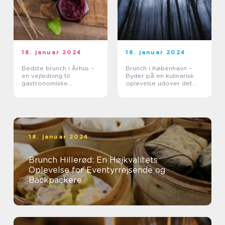
18. januar 2024
18. januar 2024
Bedste brunch i Århus –
Brunch i København –
en vejledning til
Byder på en kulinarisk
gastronomiske
oplevelse udover det
oplevelser
sædvanlige
18. januar 2024
Brunch Hillerød: En Højkvalitets
Oplevelse for Eventyrrejsende og
Backpackere