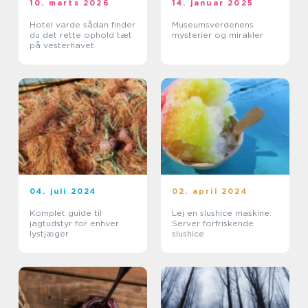
10. marts 2026
14. januar 2025
Hotel varde sådan finder
Museumsverdenens
du det rette ophold tæt
mysterier og mirakler
på vesterhavet
04. juli 2024
02. april 2024
Komplet guide til
Lej en slushice maskine:
jagtudstyr for enhver
Server forfriskende
lystjæger
slushice