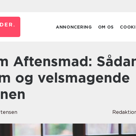
DER.
ANNONCERING
OM OS
COOKI
em og velsmagende
enen
rtensen
Redaktio