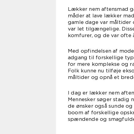
Lækker nem aftensmad går
måder at lave lækker mad
gamle dage var måltider o
var let tilgængelige. Diss
komfurer, og de var ofte
Med opfindelsen af modern
adgang til forskellige ty
for mere komplekse og ra
Folk kunne nu tilføje eks
måltider og opnå et bred
I dag er lækker nem aft
Mennesker søger stadig 
de ønsker også sunde og a
boom af forskellige opskr
spændende og smagfulde 