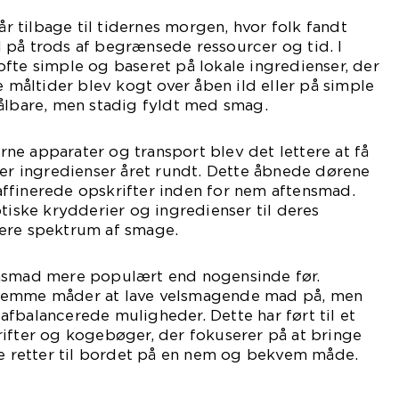
 tilbage til tidernes morgen, hvor folk fandt
 på trods af begrænsede ressourcer og tid. I
fte simple og baseret på lokale ingredienser, der
e måltider blev kogt over åben ild eller på simple
 ålbare, men stadig fyldt med smag.
e apparater og transport blev det lettere at få
per ingredienser året rundt. Dette åbnede dørene
ffinerede opskrifter inden for nem aftensmad.
otiske krydderier og ingredienser til deres
ere spektrum af smage.
ensmad mere populært end nogensinde før.
nemme måder at lave velsmagende mad på, men
fbalancerede muligheder. Dette har ført til et
ifter og kogebøger, der fokuserer på at bringe
retter til bordet på en nem og bekvem måde.