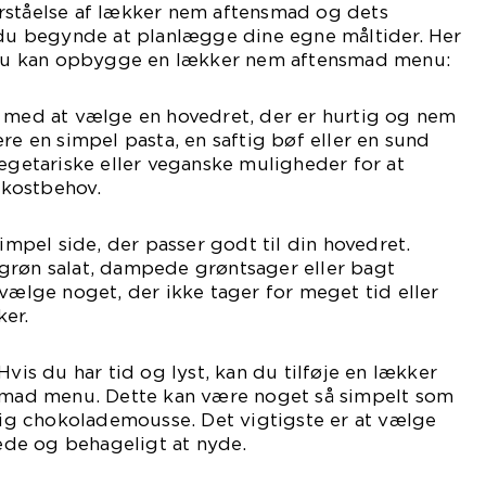
rståelse af lækker nem aftensmad og dets
n du begynde at planlægge dine egne måltider. Her
n du kan opbygge en lækker nem aftensmad menu:
t med at vælge en hovedret, der er hurtig og nem
re en simpel pasta, en saftig bøf eller en sund
vegetariske eller veganske muligheder for at
kostbehov.
simpel side, der passer godt til din hovedret.
grøn salat, dampede grøntsager eller bagt
 vælge noget, der ikke tager for meget tid eller
er.
Hvis du har tid og lyst, kan du tilføje en lækker
nsmad menu. Dette kan være noget så simpelt som
rtig chokolademousse. Det vigtigste er at vælge
rede og behageligt at nyde.