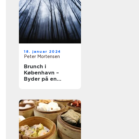
18. januar 2024
Peter Mortensen
Brunch i
København –
Byder på en
kulinarisk
oplevelse udover
det sædvanlige