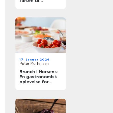
farten til
eventyrrejsende
og backpackere
17. januar 2024
Peter Mortensen
Brunch i Horsens:
En gastronomisk
oplevelse for
eventyrrejsende
og backpackere