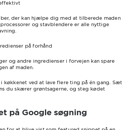
ffektivt
skaber, der kan hjælpe dig med at tilberede maden
odprocessorer og stavblendere er alle nyttige
avning.
redienser på forhånd
ger og andre ingredienser i forvejen kan spare
ngen af maden.
 i køkkenet ved at lave flere ting på én gang. Sæt
ens du skærer grøntsagerne, og steg kødet
et på Google søgning
n for at blive vist som featured snippet på en