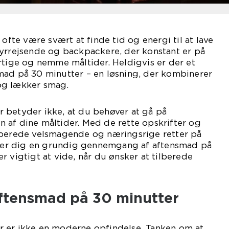
 ofte være svært at finde tid og energi til at lave
tyrrejsende og backpackere, der konstant er på
rtige og nemme måltider. Heldigvis er der et
mad på 30 minutter – en løsning, der kombinerer
og lækker smag.
 betyder ikke, at du behøver at gå på
 af dine måltider. Med de rette opskrifter og
lberede velsmagende og næringsrige retter på
giver dig en grundig gennemgang af aftensmad på
r vigtigt at vide, når du ønsker at tilberede
aftensmad på 30 minutter
 er ikke en moderne opfindelse. Tanken om at