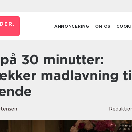
DER.
ANNONCERING
OM OS
COOKI
ækker madlavning ti
sende
rtensen
Redaktio