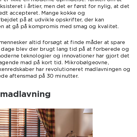
sisteret i årtier, men det er først for nylig, at det
redt accepteret. Mange kokke og
bejdet på at udvikle opskrifter, der kan
den at gå på kompromis med smag og kvalitet.
mennesker altid forsøgt at finde måder at spare
e dage blev der brugt lang tid på at forberede og
oderne teknologier og innovationer har gjort det
magende mad på kort tid. Mikrobølgeovne,
kenredskaber har revolutioneret madlavningen og
rede aftensmad på 30 minutter.
iv madlavning