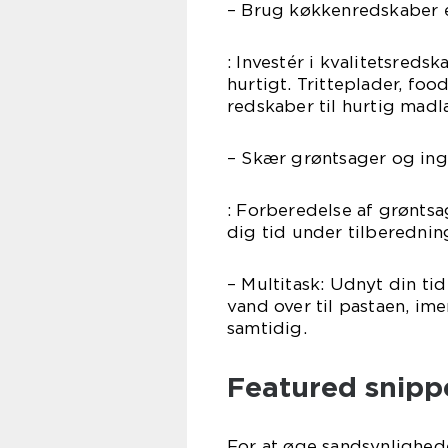
– Brug køkkenredskaber e
: Investér i kvalitetsred
hurtigt. Tritteplader, fo
redskaber til hurtig madl
– Skær grøntsager og ing
: Forberedelse af grøntsa
dig tid under tilberedni
– Multitask: Udnyt din tid
vand over til pastaen, im
samtidig.
Featured snipp
For at øge sandsynlighede