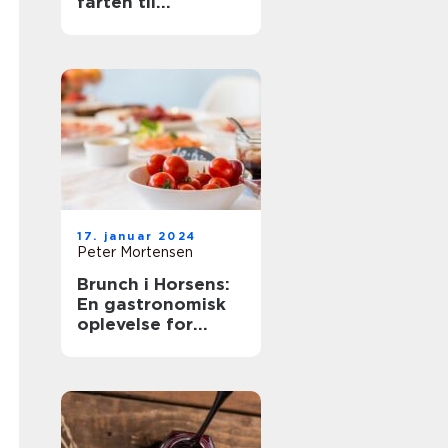
farten til
eventyrrejsende
og backpackere
17. januar 2024
Peter Mortensen
Brunch i Horsens:
En gastronomisk
oplevelse for
eventyrrejsende
og backpackere