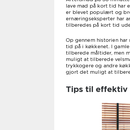
lave mad på kort tid har ek
er blevet populært og b
ernæringseksperter har ar
tilberedes på kort tid u
Op gennem historien har 
tid på i køkkenet. I gaml
tilberede måltider, men m
muligt at tilberede vels
trykkogere og andre køk
gjort det muligt at tilbe
Tips til effekt