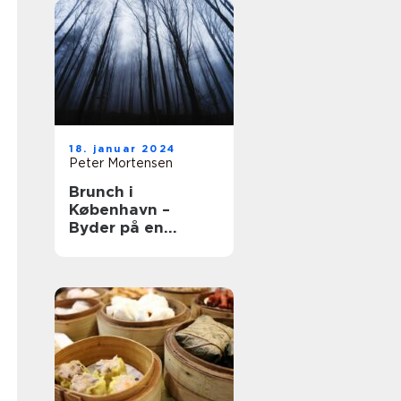
18. januar 2024
Peter Mortensen
Brunch i
København –
Byder på en
kulinarisk
oplevelse udover
det sædvanlige