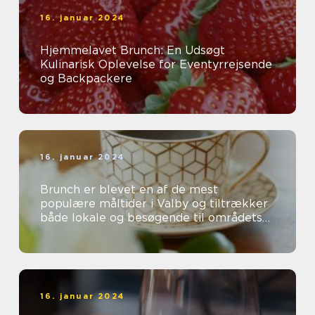
16. januar 2024
Hjemmelavet Brunch: En Udsøgt
Kulinarisk Oplevelse for Eventyrrejsende
og Backpackere
16. januar 2024
Brunch er blevet en af de mest
populære måltider i Valby og tiltrækker
både lokale og besøgende til områdets
mange charmerende caféer og
restauranter...
16. januar 2024