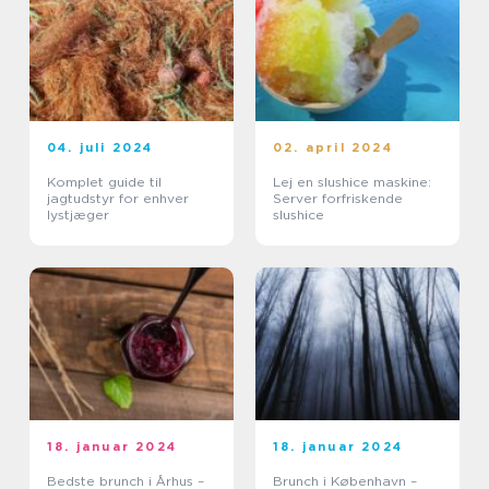
04. juli 2024
02. april 2024
Komplet guide til
Lej en slushice maskine:
jagtudstyr for enhver
Server forfriskende
lystjæger
slushice
18. januar 2024
18. januar 2024
Bedste brunch i Århus –
Brunch i København –