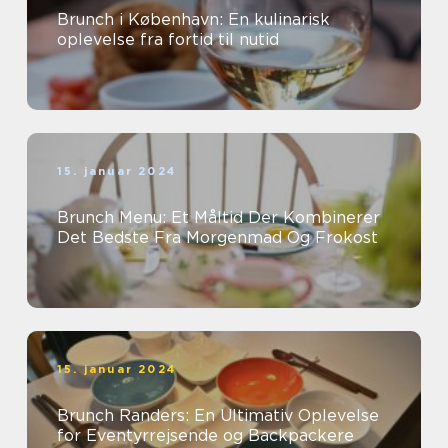
Brunch i København: En kulinarisk
oplevelse fra fortid til nutid
15. januar 2024
Brunch Menu: Et Måltid Der Kombinerer
Det Bedste Fra Morgenmad Og Frokost
15. januar 2024
Brunch Randers: En Ultimativ Oplevelse
for Eventyrrejsende og Backpackere