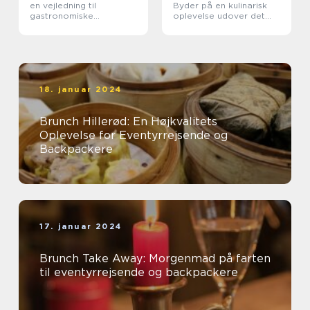
en vejledning til
Byder på en kulinarisk
gastronomiske
oplevelse udover det
oplevelser
sædvanlige
18. januar 2024
Brunch Hillerød: En Højkvalitets
Oplevelse for Eventyrrejsende og
Backpackere
17. januar 2024
Brunch Take Away: Morgenmad på farten
til eventyrrejsende og backpackere