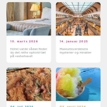
10. marts 2026
14. januar 2025
Hotel varde sådan finder
Museumsverdenens
du det rette ophold tæt
mysterier og mirakler
på vesterhavet
04. juli 2024
02. april 2024