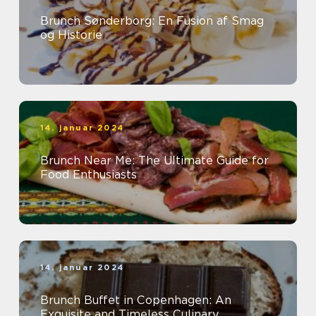
Brunch Sønderborg: En Fusion af Smag
og Historie
14. januar 2024
Brunch Near Me: The Ultimate Guide for
Food Enthusiasts
14. januar 2024
Brunch Buffet in Copenhagen: An
Exquisite and Timeless Culinary