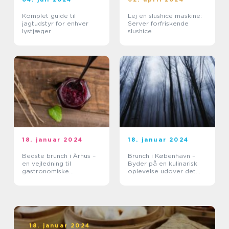
Komplet guide til
Lej en slushice maskine:
jagtudstyr for enhver
Server forfriskende
lystjæger
slushice
18. januar 2024
18. januar 2024
Bedste brunch i Århus –
Brunch i København –
en vejledning til
Byder på en kulinarisk
gastronomiske
oplevelse udover det
oplevelser
sædvanlige
18. januar 2024