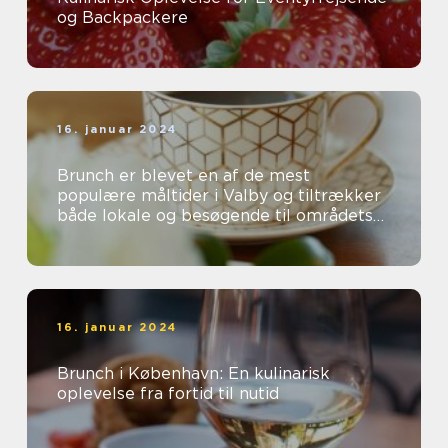
og Backpackere
16. januar 2024
Brunch er blevet en af de mest
populære måltider i Valby og tiltrækker
både lokale og besøgende til områdets
mange charmerende caféer og
restauranter...
16. januar 2024
Brunch i København: En kulinarisk
oplevelse fra fortid til nutid