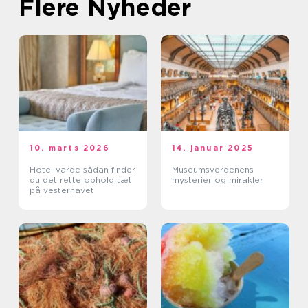
Flere Nyheder
10. marts 2026
14. januar 2025
Hotel varde sådan finder
Museumsverdenens
du det rette ophold tæt
mysterier og mirakler
på vesterhavet