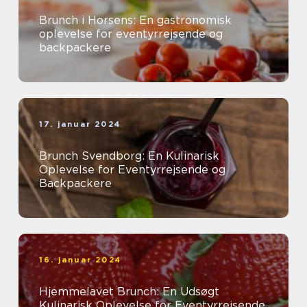
Brunch i Horsens: En gastronomisk
oplevelse for eventyrrejsende og
backpackere
17. januar 2024
Brunch Svendborg: En Kulinarisk
Oplevelse for Eventyrrejsende og
Backpackere
16. januar 2024
Hjemmelavet Brunch: En Udsøgt
Kulinarisk Oplevelse for Eventyrrejsende