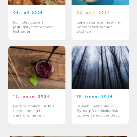
04. juli 2024
02. april 2024
Komplet guide til
Lej en slushice maskine:
jagtudstyr for enhver
Server forfriskende
lystjæger
slushice
18. januar 2024
18. januar 2024
Bedste brunch i Århus –
Brunch i København –
en vejledning til
Byder på en kulinarisk
gastronomiske
oplevelse udover det
oplevelser
sædvanlige