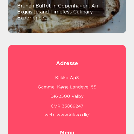
Brunch Buffet in Copenhagen: An
Exquisite and Timeless Culinary
Experience
Adresse
web:
www.klikko.dk/
Menu