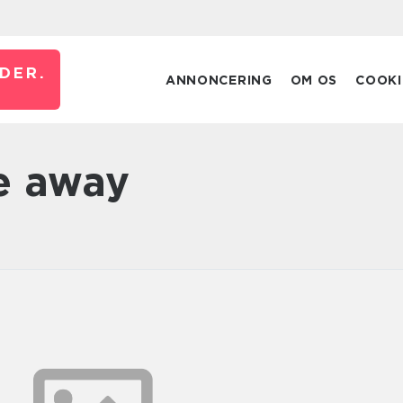
DER.
ANNONCERING
OM OS
COOKI
ke away