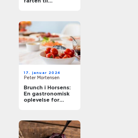
farten til
eventyrrejsende
og backpackere
17. januar 2024
Peter Mortensen
Brunch i Horsens:
En gastronomisk
oplevelse for
eventyrrejsende
og backpackere