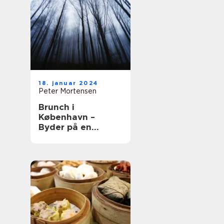
18. januar 2024
Peter Mortensen
Brunch i
København –
Byder på en
kulinarisk
oplevelse udover
det sædvanlige