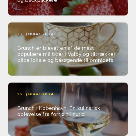
og Backpackere
16. januar 2024
Brunch er blevet en af de mest
populære måltider i Valby og tiltrækker
både lokale og besøgende til områdets
mange charmerende caféer og
restauranter...
16. januar 2024
Brunch i København: En kulinarisk
oplevelse fra fortid til nutid