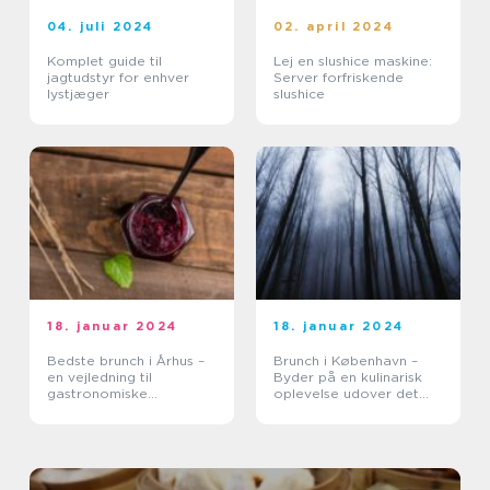
04. juli 2024
02. april 2024
Komplet guide til
Lej en slushice maskine:
jagtudstyr for enhver
Server forfriskende
lystjæger
slushice
18. januar 2024
18. januar 2024
Bedste brunch i Århus –
Brunch i København –
en vejledning til
Byder på en kulinarisk
gastronomiske
oplevelse udover det
oplevelser
sædvanlige