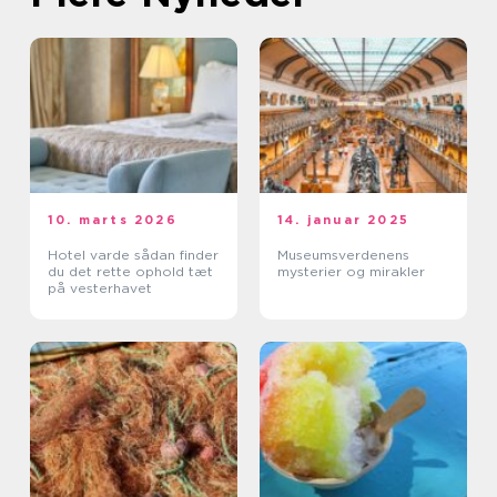
10. marts 2026
14. januar 2025
Hotel varde sådan finder
Museumsverdenens
du det rette ophold tæt
mysterier og mirakler
på vesterhavet