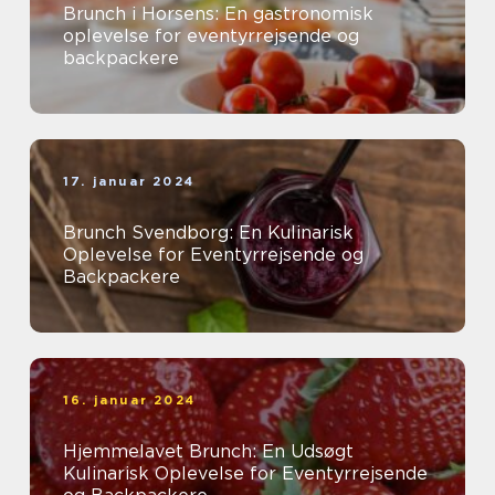
Brunch i Horsens: En gastronomisk
oplevelse for eventyrrejsende og
backpackere
17. januar 2024
Brunch Svendborg: En Kulinarisk
Oplevelse for Eventyrrejsende og
Backpackere
16. januar 2024
Hjemmelavet Brunch: En Udsøgt
Kulinarisk Oplevelse for Eventyrrejsende