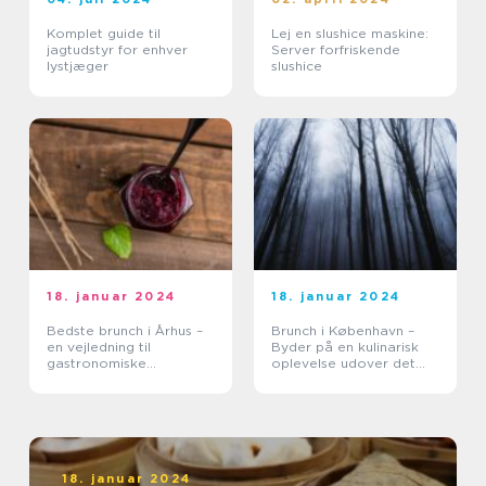
Komplet guide til
Lej en slushice maskine:
jagtudstyr for enhver
Server forfriskende
lystjæger
slushice
18. januar 2024
18. januar 2024
Bedste brunch i Århus –
Brunch i København –
en vejledning til
Byder på en kulinarisk
gastronomiske
oplevelse udover det
oplevelser
sædvanlige
18. januar 2024