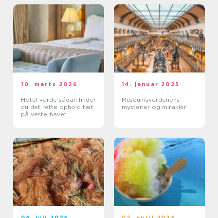
10. marts 2026
14. januar 2025
Hotel varde sådan finder
Museumsverdenens
du det rette ophold tæt
mysterier og mirakler
på vesterhavet
04. juli 2024
02. april 2024