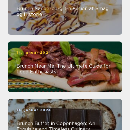
Brunch Sønderborg: En Fusion af Smag
og Historie
14. januar 2024
Brunch Near Me: The Ultimate Guide for
Food Enthusiasts
14. januar 2024
Brunch Buffet in Copenhagen: An
Exquisite and Timeless Culinary