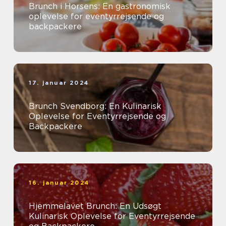
Brunch i Horsens: En gastronomisk
oplevelse for eventyrrejsende og
backpackere
17. januar 2024
Brunch Svendborg: En Kulinarisk
Oplevelse for Eventyrrejsende og
Backpackere
16. januar 2024
Hjemmelavet Brunch: En Udsøgt
Kulinarisk Oplevelse for Eventyrrejsende