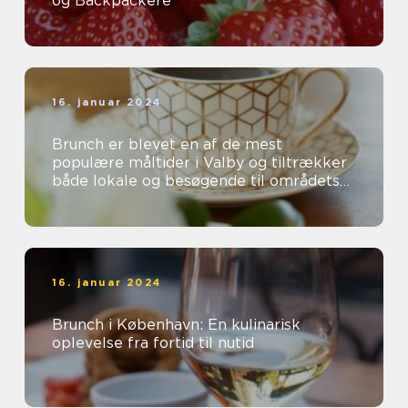
og Backpackere
16. januar 2024
Brunch er blevet en af de mest
populære måltider i Valby og tiltrækker
både lokale og besøgende til områdets
mange charmerende caféer og
restauranter...
16. januar 2024
Brunch i København: En kulinarisk
oplevelse fra fortid til nutid