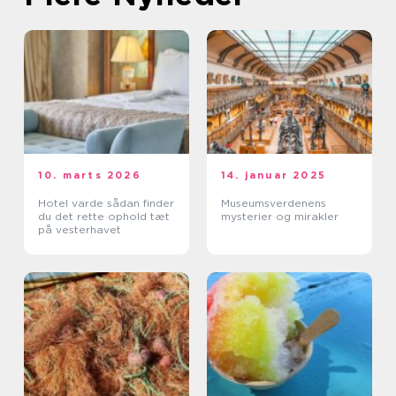
10. marts 2026
14. januar 2025
Hotel varde sådan finder
Museumsverdenens
du det rette ophold tæt
mysterier og mirakler
på vesterhavet