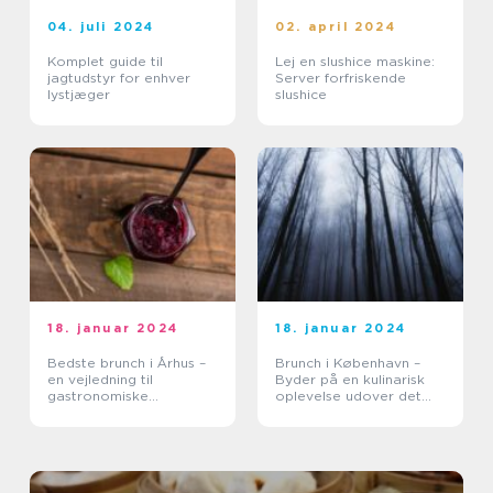
04. juli 2024
02. april 2024
Komplet guide til
Lej en slushice maskine:
jagtudstyr for enhver
Server forfriskende
lystjæger
slushice
18. januar 2024
18. januar 2024
Bedste brunch i Århus –
Brunch i København –
en vejledning til
Byder på en kulinarisk
gastronomiske
oplevelse udover det
oplevelser
sædvanlige