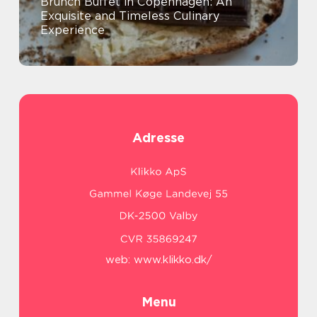
Brunch Buffet in Copenhagen: An
Exquisite and Timeless Culinary
Experience
Adresse
web:
www.klikko.dk/
Menu