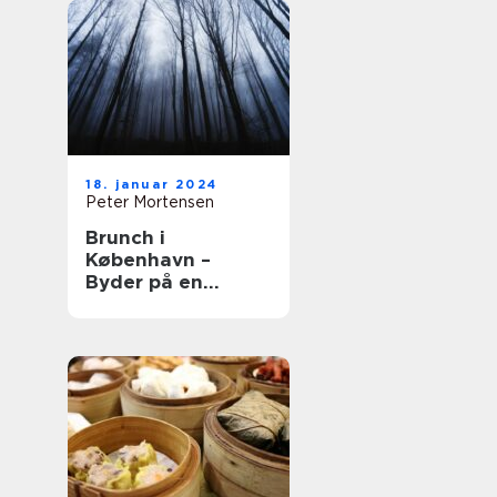
18. januar 2024
Peter Mortensen
Brunch i
København –
Byder på en
kulinarisk
oplevelse udover
det sædvanlige