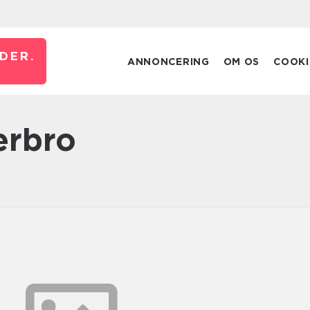
DER.
ANNONCERING
OM OS
COOKI
erbro