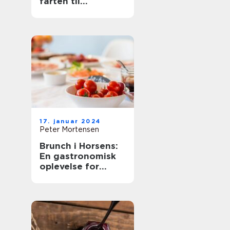
farten til
eventyrrejsende
og backpackere
17. januar 2024
Peter Mortensen
Brunch i Horsens:
En gastronomisk
oplevelse for
eventyrrejsende
og backpackere