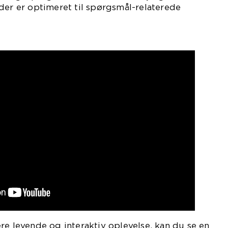
der er optimeret til spørgsmål-relaterede
re levende og interaktiv oplevelse, kan du se en