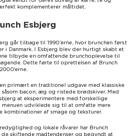
gså kendt for deres udvalg af kaffe, te og
perfekt komplementerer måltidet.
runch Esbjerg
rg går tilbage til 1990’erne, hvor brunchen først
 i Danmark. I Esbjerg blev der hurtigt skabt et
nne tilbyde en omfattende brunchoplevelse til
gende. Dette førte til oprettelsen af Brunch
 2000’erne.
en primært en traditionel udgave med klassiske
såsom bacon, æg og ristede brødskiver. Med
bjerg at eksperimentere med forskellige
g menuen udviklede sig til at omfatte mere
kombinationer af smage og teksturer.
edygtighed og lokale råvarer har Brunch
ig de skiftende madtendenser og begyndt at