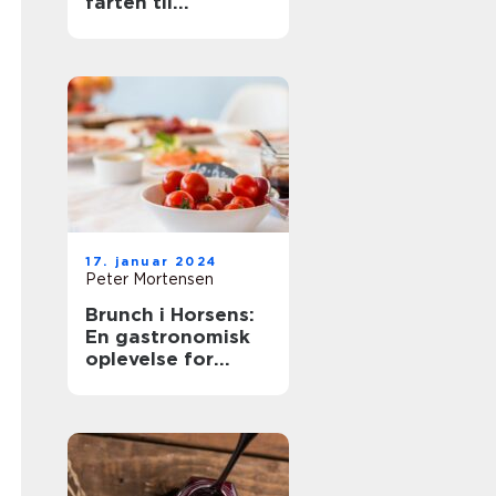
farten til
eventyrrejsende
og backpackere
17. januar 2024
Peter Mortensen
Brunch i Horsens:
En gastronomisk
oplevelse for
eventyrrejsende
og backpackere