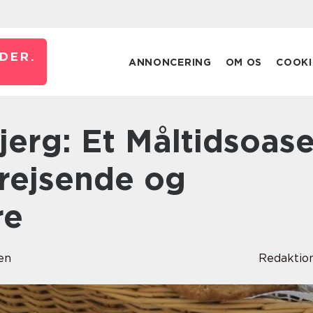
DER.
ANNONCERING
OM OS
COOKI
rrejsende og
re
en
Redaktio