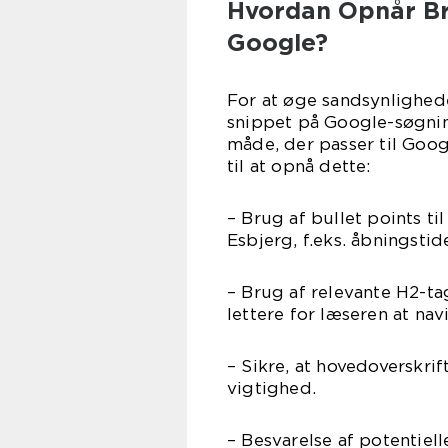
Hvordan Opnår Br
Google?
For at øge sandsynlighed
snippet på Google-søgning
måde, der passer til Goog
til at opnå dette:
– Brug af bullet points t
Esbjerg, f.eks. åbningst
– Brug af relevante H2-ta
lettere for læseren at nav
– Sikre, at hovedoverskrif
vigtighed.
– Besvarelse af potentie