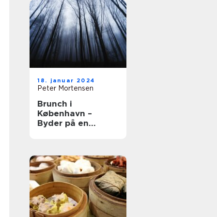
18. januar 2024
Peter Mortensen
Brunch i
København –
Byder på en
kulinarisk
oplevelse udover
det sædvanlige