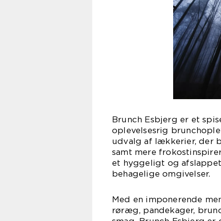
Brunch Esbjerg er et spise
oplevelsesrig brunchople
udvalg af lækkerier, der 
samt mere frokostinspirer
et hyggeligt og afslappet
behagelige omgivelser.
Med en imponerende menu,
røræg, pandekager, brunch