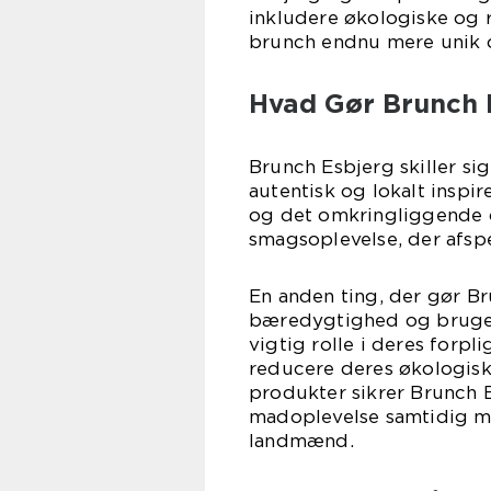
inkludere økologiske og r
brunch endnu mere unik o
Hvad Gør Brunch 
Brunch Esbjerg skiller si
autentisk og lokalt insp
og det omkringliggende 
smagsoplevelse, der afspe
En anden ting, der gør Br
bæredygtighed og brugen 
vigtig rolle i deres forpl
reducere deres økologiske
produkter sikrer Brunch 
madoplevelse samtidig me
landmænd.