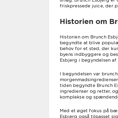
smag. Brunch Esbjerg er o
friskpressede juice, der 
Historien om B
Historien om Brunch Esbje
begyndte at blive populær
behov for et sted, der ku
byens indbyggere og besø
Esbjerg i begyndelsen af
I begyndelsen var brunch
morgenmadsingredienser 
tiden begyndte Brunch Es
ingredienser og retter, o
komplekse og spændende 
Med et øget fokus på bær
Esbjerg også tilpasset s