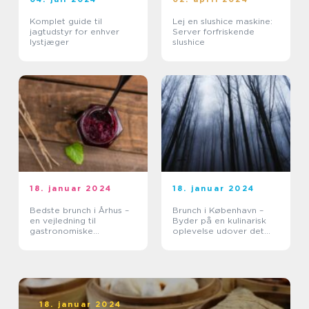
Komplet guide til
Lej en slushice maskine:
jagtudstyr for enhver
Server forfriskende
lystjæger
slushice
18. januar 2024
18. januar 2024
Bedste brunch i Århus –
Brunch i København –
en vejledning til
Byder på en kulinarisk
gastronomiske
oplevelse udover det
oplevelser
sædvanlige
18. januar 2024