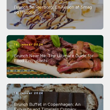
Brunch Sønderborg: En Fusion af Smag
og Historie
14. januar 2024
Brunch Near Me: The Ultimate Guide for
Food Enthusiasts
14. januar 2024
Brunch Buffet in Copenhagen: An
Exquisite and Timeless Culinary