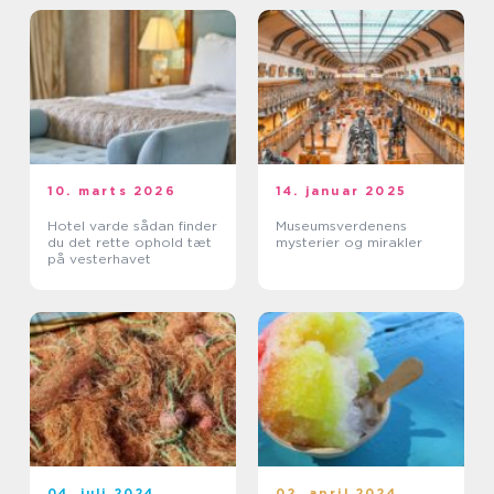
10. marts 2026
14. januar 2025
Hotel varde sådan finder
Museumsverdenens
du det rette ophold tæt
mysterier og mirakler
på vesterhavet
04. juli 2024
02. april 2024