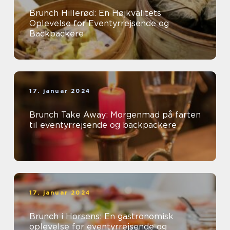
Brunch Hillerød: En Højkvalitets
Oplevelse for Eventyrrejsende og
Backpackere
17. januar 2024
Brunch Take Away: Morgenmad på farten
til eventyrrejsende og backpackere
17. januar 2024
Brunch i Horsens: En gastronomisk
oplevelse for eventyrrejsende og