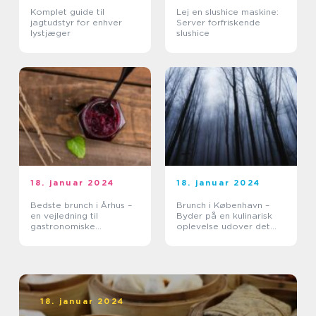
Komplet guide til
Lej en slushice maskine:
jagtudstyr for enhver
Server forfriskende
lystjæger
slushice
18. januar 2024
18. januar 2024
Bedste brunch i Århus –
Brunch i København –
en vejledning til
Byder på en kulinarisk
gastronomiske
oplevelse udover det
oplevelser
sædvanlige
18. januar 2024