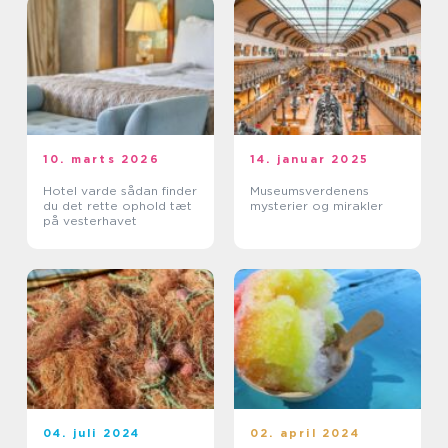
10. marts 2026
14. januar 2025
Hotel varde sådan finder
Museumsverdenens
du det rette ophold tæt
mysterier og mirakler
på vesterhavet
04. juli 2024
02. april 2024